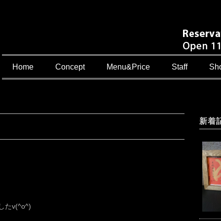
Home
Concept
Menu&Price
Staff
Sho
新着
v(^o^)