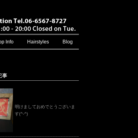
p Info
Hairstyles
Blog
記事
明けましておめでとうございま
す(^-^)