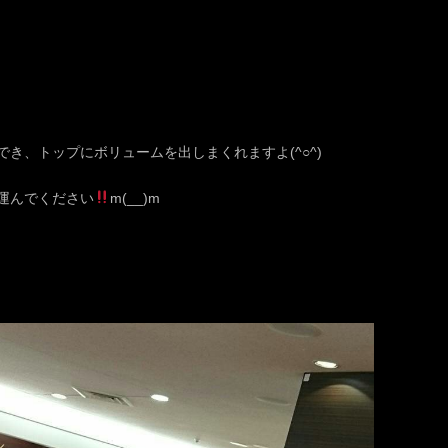
き、トップにボリュームを出しまくれますよ(^○^)
運んでください
m(__)m