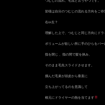
つむじの流れ、毛流と言うやつです。
皆様は自分のつむじの流れる方向をご存
右or左？
理解した上で、つむじと同じ方向にドラ
ボリュームが欲しい所に手のひらをパー
指を閉じ 、指の間で髪を挟み、
そのまま毛先スライドさせます。
掴んだ毛束が頭皮から垂直に
立ち上がってるのを意識して
根元にドライヤーの熱を当てます