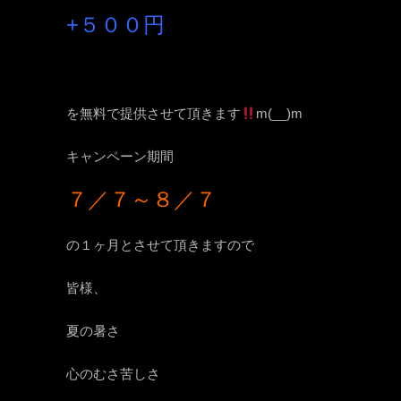
+５００円
のところ、、、
を無料で提供させて頂きます
m(__)m
キャンペーン期間
は
７／７～８／７
の１ヶ月とさせて頂きますので
皆様、
夏の暑さ
心のむさ苦しさ