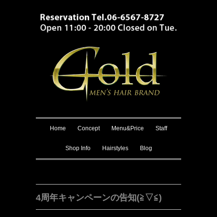
Home
Concept
Menu&Price
Staff
Shop Info
Hairstyles
Blog
4周年キャンペーンの告知(≧▽≦)