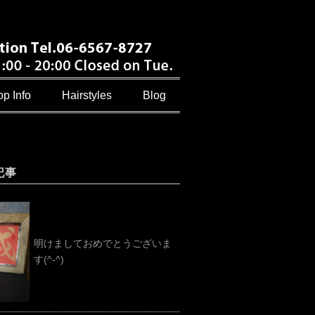
p Info
Hairstyles
Blog
記事
明けましておめでとうございま
す(^-^)