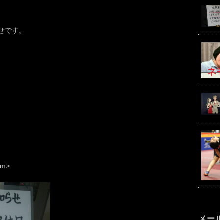
せです。
m>
メー