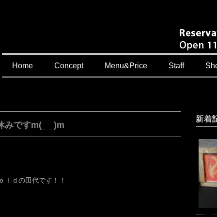
Home
Concept
Menu&Price
Staff
Sho
新着
みですm(_ _)m
ｏｌｄの田代です！！