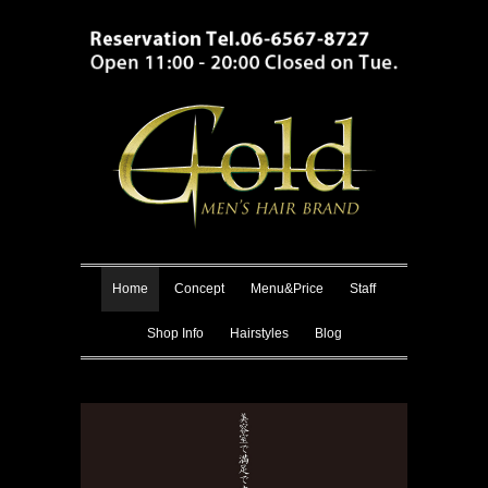
Home
Concept
Menu&Price
Staff
Shop Info
Hairstyles
Blog