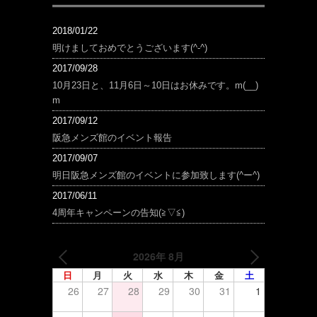
2018/01/22
明けましておめでとうございます(^-^)
2017/09/28
10月23日と、11月6日～10日はお休みです。m(__)
m
2017/09/12
阪急メンズ館のイベント報告
2017/09/07
明日阪急メンズ館のイベントに参加致します(^ー^)
2017/06/11
4周年キャンペーンの告知(≧▽≦)
2026年 8月
日
月
火
水
木
金
土
26
27
28
29
30
31
1